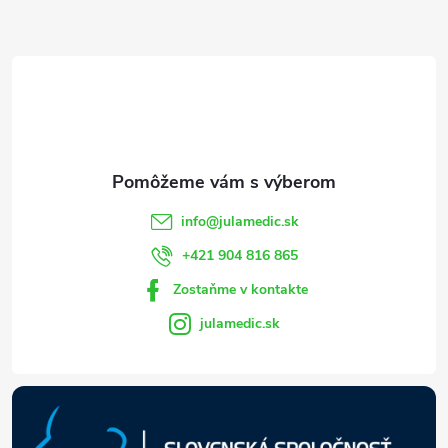
Z
á
p
ä
t
info
@
julamedic.sk
i
+421 904 816 865
Zostaňme v kontakte
e
julamedic.sk