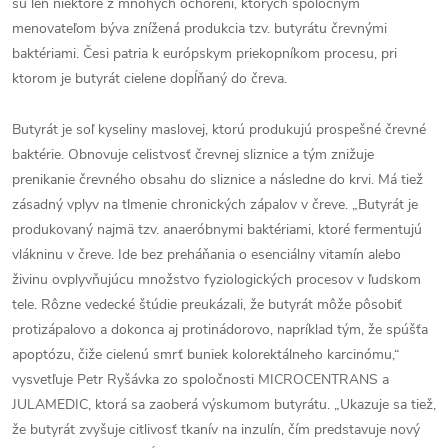
sú len niektoré z mnohých ochorení, ktorých spoločným
menovateľom býva znížená produkcia tzv. butyrátu črevnými
baktériami. Česi patria k európskym priekopníkom procesu, pri
ktorom je butyrát cielene dopĺňaný do čreva.
Butyrát je soľ kyseliny maslovej, ktorú produkujú prospešné črevné
baktérie. Obnovuje celistvosť črevnej sliznice a tým znižuje
prenikanie črevného obsahu do sliznice a následne do krvi. Má tiež
zásadný vplyv na tlmenie chronických zápalov v čreve. „Butyrát je
produkovaný najmä tzv. anaeróbnymi baktériami, ktoré fermentujú
vlákninu v čreve. Ide bez preháňania o esenciálny vitamín alebo
živinu ovplyvňujúcu množstvo fyziologických procesov v ľudskom
tele. Rôzne vedecké štúdie preukázali, že butyrát môže pôsobiť
protizápalovo a dokonca aj protinádorovo, napríklad tým, že spúšťa
apoptózu, čiže cielenú smrť buniek kolorektálneho karcinómu,“
vysvetľuje Petr Ryšávka zo spoločnosti MICROCENTRANS a
JULAMEDIC, ktorá sa zaoberá výskumom butyrátu. „Ukazuje sa tiež,
že butyrát zvyšuje citlivosť tkanív na inzulín, čím predstavuje nový