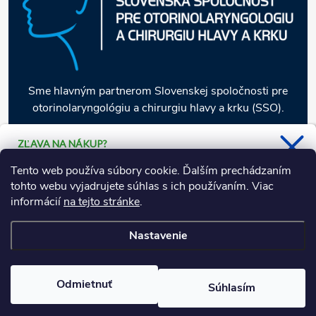
Sme hlavným partnerom Slovenskej spoločnosti pre
otorinolaryngológiu a chirurgiu hlavy a krku (SSO).
ZĽAVA NA NÁKUP?
Stačí sa prihlásiť k odberu nášho
Informácie pre vás
Tento web používa súbory cookie. Ďalším prechádzaním
newsletteru a 5 % zľava je Vaša.
tohto webu vyjadrujete súhlas s ich používaním. Viac
informácií
na tejto stránke
.
Naša ponuka
Nastavenie
Copyright 2026
JULAMEDIC
. Všetky práva vyhradené.
Upraviť
Áno, chcem sa prihlásiť
nastavenie cookies
Ochrana osobných údajov
Odmietnuť
Súhlasím
Vytvoril Shoptet