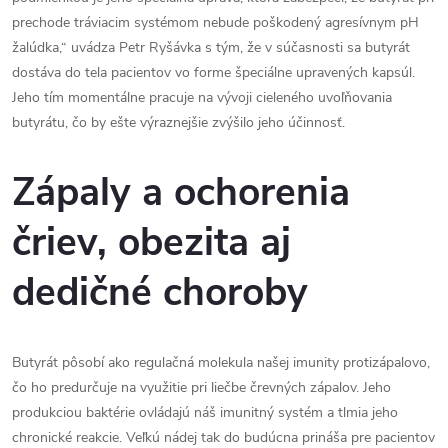
prechode tráviacim systémom nebude poškodený agresívnym pH
žalúdka,“ uvádza Petr Ryšávka s tým, že v súčasnosti sa butyrát
dostáva do tela pacientov vo forme špeciálne upravených kapsúl.
Jeho tím momentálne pracuje na vývoji cieleného uvoľňovania
butyrátu, čo by ešte výraznejšie zvýšilo jeho účinnosť.
Zápaly a ochorenia
čriev, obezita aj
dedičné choroby
Butyrát pôsobí ako regulačná molekula našej imunity protizápalovo,
čo ho predurčuje na využitie pri liečbe črevných zápalov. Jeho
produkciou baktérie ovládajú náš imunitný systém a tlmia jeho
chronické reakcie. Veľkú nádej tak do budúcna prináša pre pacientov