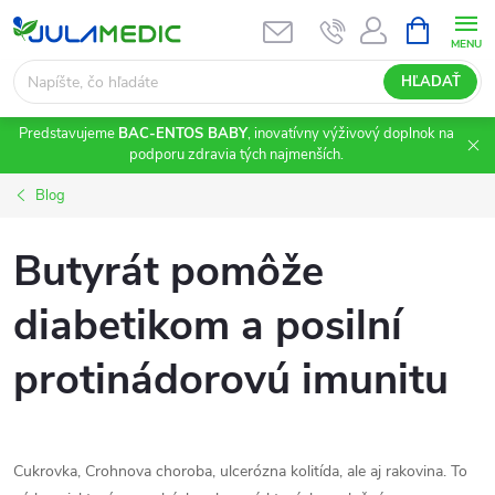
Prejsť
NÁKUPN
KOŠÍK
na
obsah
HĽADAŤ
Predstavujeme
BAC-ENTOS BABY
, inovatívny výživový doplnok na
podporu zdravia tých najmenších.
Blog
Butyrát pomôže
diabetikom a posilní
protinádorovú imunitu
Cukrovka, Crohnova choroba, ulcerózna kolitída, ale aj rakovina. To