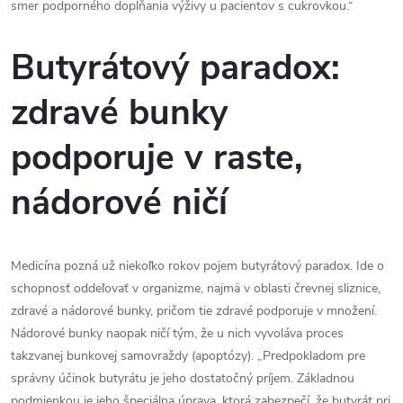
smer podporného dopĺňania výživy u pacientov s cukrovkou.“
Butyrátový paradox:
zdravé bunky
podporuje v raste,
nádorové ničí
Medicína pozná už niekoľko rokov pojem butyrátový paradox. Ide o
schopnosť oddeľovať v organizme, najmä v oblasti črevnej sliznice,
zdravé a nádorové bunky, pričom tie zdravé podporuje v množení.
Nádorové bunky naopak ničí tým, že u nich vyvoláva proces
takzvanej bunkovej samovraždy (apoptózy). „Predpokladom pre
správny účinok butyrátu je jeho dostatočný príjem. Základnou
podmienkou je jeho špeciálna úprava, ktorá zabezpečí, že butyrát pri