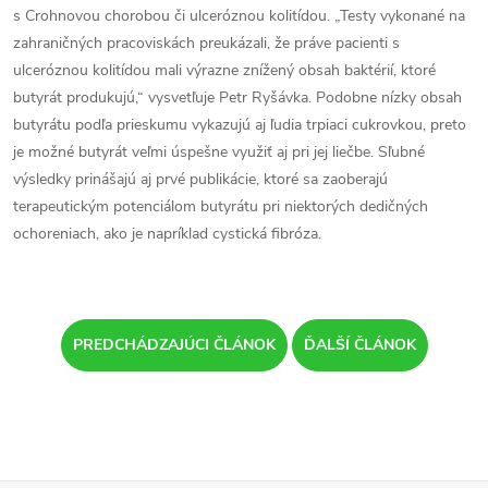
s Crohnovou chorobou či ulceróznou kolitídou. „Testy vykonané na
zahraničných pracoviskách preukázali, že práve pacienti s
ulceróznou kolitídou mali výrazne znížený obsah baktérií, ktoré
butyrát produkujú,“ vysvetľuje Petr Ryšávka. Podobne nízky obsah
butyrátu podľa prieskumu vykazujú aj ľudia trpiaci cukrovkou, preto
je možné butyrát veľmi úspešne využiť aj pri jej liečbe. Sľubné
výsledky prinášajú aj prvé publikácie, ktoré sa zaoberajú
terapeutickým potenciálom butyrátu pri niektorých dedičných
ochoreniach, ako je napríklad cystická fibróza.
PREDCHÁDZAJÚCI ČLÁNOK
ĎALŠÍ ČLÁNOK