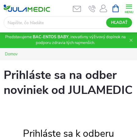
Prejsť
NÁKUPN
KOŠÍK
na
obsah
HĽADAŤ
Predstavujeme
BAC-ENTOS BABY
, inovatívny výživový doplnok na
podporu zdravia tých najmenších.
Domov
Prihláste sa na odber
noviniek od JULAMEDIC
Prihláste sa k odberu