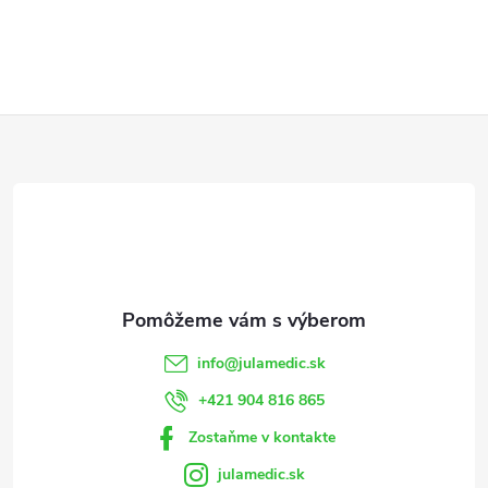
Z
á
p
ä
t
info
@
julamedic.sk
i
+421 904 816 865
Zostaňme v kontakte
e
julamedic.sk