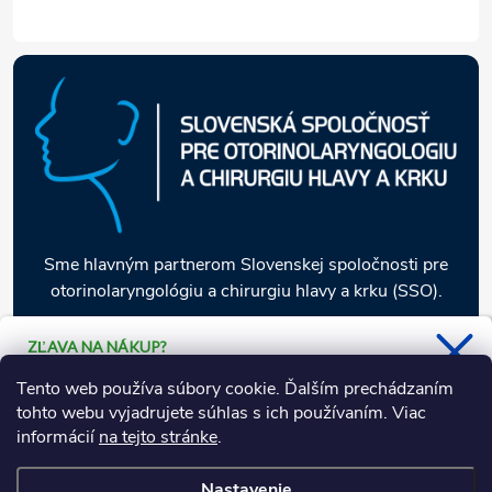
Sme hlavným partnerom Slovenskej spoločnosti pre
otorinolaryngológiu a chirurgiu hlavy a krku (SSO).
ZĽAVA NA NÁKUP?
Stačí sa prihlásiť k odberu nášho
Informácie pre vás
Tento web používa súbory cookie. Ďalším prechádzaním
newsletteru a 5 % zľava je Vaša.
tohto webu vyjadrujete súhlas s ich používaním. Viac
informácií
na tejto stránke
.
Naša ponuka
Nastavenie