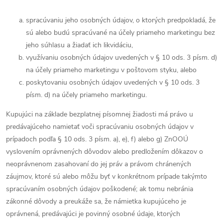
spracúvaniu jeho osobných údajov, o ktorých predpokladá, že
sú alebo budú spracúvané na účely priameho marketingu bez
jeho súhlasu a žiadať ich likvidáciu,
využívaniu osobných údajov uvedených v § 10 ods. 3 písm. d)
na účely priameho marketingu v poštovom styku, alebo
poskytovaniu osobných údajov uvedených v § 10 ods. 3
písm. d) na účely priameho marketingu.
Kupujúci na základe bezplatnej písomnej žiadosti má právo u
predávajúceho namietať voči spracúvaniu osobných údajov v
prípadoch podľa § 10 ods. 3 písm. a), e), f) alebo g) ZnOOÚ
vyslovením oprávnených dôvodov alebo predložením dôkazov o
neoprávnenom zasahovaní do jej práv a právom chránených
záujmov, ktoré sú alebo môžu byť v konkrétnom prípade takýmto
spracúvaním osobných údajov poškodené; ak tomu nebránia
zákonné dôvody a preukáže sa, že námietka kupujúceho je
oprávnená, predávajúci je povinný osobné údaje, ktorých