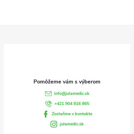
Z
á
p
ä
t
info
@
julamedic.sk
i
+421 904 816 865
Zostaňme v kontakte
e
julamedic.sk