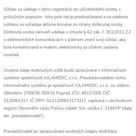
Súhlas sa udeľuje v rámci registrácie do užívateľského konta, s
príslušným popisom , toto pole nie je prednastavené a na udelenie
súhlasu sa vyžaduje aktívne konanie zo strany dotknutej osoby.
Dotknutá osoba zároveň udeľuje v zmysle § 62 zák. č. 351/2011 Z.Z
o elektronických komunikáciách v platnom znení svoj súhlas, aby
bola kontaktovaná e-mailom, elektronicky za účelom zaslania
noviniek.
Osobné údaje dotknutých osôb budú spracúvané v informačnom
systéme spoločnosti JULAMEDIC, s.r.o.. Prevádzkovateľom tohto
informačného systému je spoločnosť JULAMEDIC, s.r.o., so sídlom:
Allendeho 2769/38, 059 51 Poprad, IČO: 48127205, DIČ:
2120061317, IČ DPH: SK21200613173317, zapísaná v obchodnom
registri Okresného súdu Prešov, oddiel: Sro, vložka č. 31447/P (ďalej
len „prevádzkovateľ“).
Prevádzkovateľ pri spracovávaní osobných údajov dodržiava