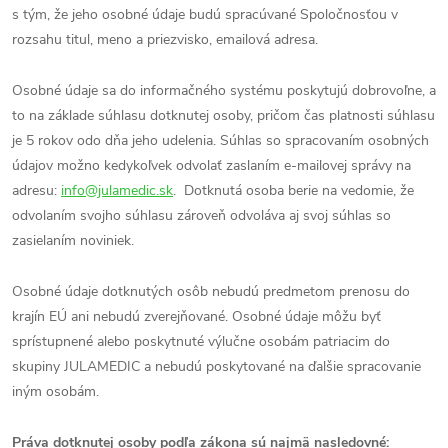
s tým, že jeho osobné údaje budú spracúvané Spoločnosťou v
rozsahu titul, meno a priezvisko, emailová adresa.
Osobné údaje sa do informačného systému poskytujú dobrovoľne, a
to na základe súhlasu dotknutej osoby, pričom čas platnosti súhlasu
je 5 rokov odo dňa jeho udelenia. Súhlas so spracovaním osobných
údajov možno kedykoľvek odvolať zaslaním e-mailovej správy na
adresu:
info@julamedic.sk
. Dotknutá osoba berie na vedomie, že
odvolaním svojho súhlasu zároveň odvoláva aj svoj súhlas so
zasielaním noviniek.
Osobné údaje dotknutých osôb nebudú predmetom prenosu do
krajín EÚ ani nebudú zverejňované. Osobné údaje môžu byť
sprístupnené alebo poskytnuté výlučne osobám patriacim do
skupiny JULAMEDIC a nebudú poskytované na ďalšie spracovanie
iným osobám.
Práva dotknutej osoby podľa zákona sú najmä nasledovné: