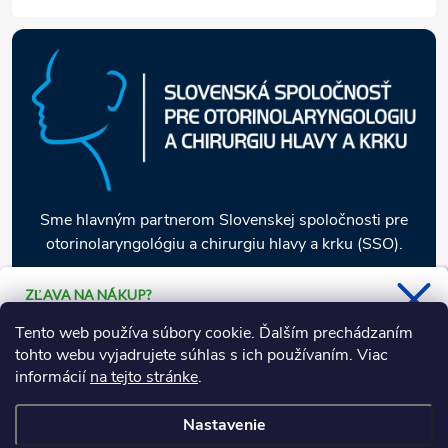
Sme hlavným partnerom Slovenskej spoločnosti pre
otorinolaryngológiu a chirurgiu hlavy a krku (SSO).
ZĽAVA NA NÁKUP?
Stačí sa prihlásiť k odberu nášho
Informácie pre vás
Tento web používa súbory cookie. Ďalším prechádzaním
newsletteru a 5 % zľava je Vaša.
tohto webu vyjadrujete súhlas s ich používaním. Viac
informácií
na tejto stránke
.
Naša ponuka
Nastavenie