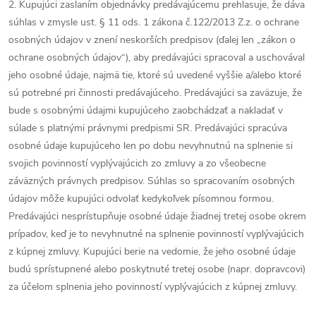
2. Kupujúci zaslaním objednávky predávajúcemu prehlasuje, že dáva
súhlas v zmysle ust. § 11 ods. 1 zákona č.122/2013 Z.z. o ochrane
osobných údajov v znení neskorších predpisov (ďalej len „zákon o
ochrane osobných údajov“), aby predávajúci spracoval a uschovával
jeho osobné údaje, najmä tie, ktoré sú uvedené vyššie a/alebo ktoré
sú potrebné pri činnosti predávajúceho. Predávajúci sa zaväzuje, že
bude s osobnými údajmi kupujúceho zaobchádzať a nakladať v
súlade s platnými právnymi predpismi SR. Predávajúci spracúva
osobné údaje kupujúceho len po dobu nevyhnutnú na splnenie si
svojich povinností vyplývajúcich zo zmluvy a zo všeobecne
záväzných právnych predpisov. Súhlas so spracovaním osobných
údajov môže kupujúci odvolať kedykoľvek písomnou formou.
Predávajúci nesprístupňuje osobné údaje žiadnej tretej osobe okrem
prípadov, keď je to nevyhnutné na splnenie povinností vyplývajúcich
z kúpnej zmluvy. Kupujúci berie na vedomie, že jeho osobné údaje
budú sprístupnené alebo poskytnuté tretej osobe (napr. dopravcovi)
za účelom splnenia jeho povinností vyplývajúcich z kúpnej zmluvy.