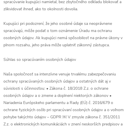
spracúvanie kupujúci namietal, bez zbytočného odkladu blokovať a
zlikvidovať ihneď, ako to okolnosti dovolia.
Kupujúci pri podozrení, že jeho osobné údaje sa neoprávnene
spracúvajú, môže podať o tom oznámenie Úradu ma ochranu
osobných údajov. Ak kupujúci nemá spôsobilosť na právne úkony v
plnom rozsahu, jeho práva môže uplatniť zákonný zástupca.
Súhlas so spracúvaním osobných údajov
Naša spoločnosť sa intenzívne venuje trvalému zabezpečovaniu
ochrany spracúvaných osobných údajov a ostatných dát aj v
súvislosti s účinnosťou: • Zákona č. 18/2018 Z.z. o ochrane
osobných údajov a o zmene a doplnení niektorých zákonov •
Nariadenia Európskeho parlamentu a Rady (EÚ) č. 2016/679 o
ochrane fyzických osôb pri spracúvaní osobných údajov a o voľnom
pohybe takýchto údajov – GDPR ￼ V zmysle zákona č. 351/2011
Z.z. o elektronických komunikáciách v znení neskorších predpisov a