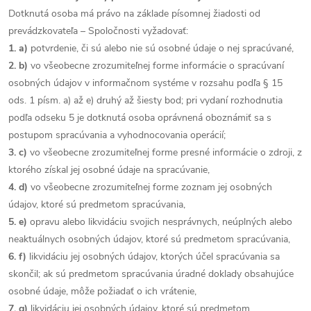
Dotknutá osoba má právo na základe písomnej žiadosti od
prevádzkovateľa – Spoločnosti vyžadovať:
1. a)
potvrdenie, či sú alebo nie sú osobné údaje o nej spracúvané,
2. b)
vo všeobecne zrozumiteľnej forme informácie o spracúvaní
osobných údajov v informačnom systéme v rozsahu podľa § 15
ods. 1 písm. a) až e) druhý až šiesty bod; pri vydaní rozhodnutia
podľa odseku 5 je dotknutá osoba oprávnená oboznámiť sa s
postupom spracúvania a vyhodnocovania operácií;
3. c)
vo všeobecne zrozumiteľnej forme presné informácie o zdroji, z
ktorého získal jej osobné údaje na spracúvanie,
4. d)
vo všeobecne zrozumiteľnej forme zoznam jej osobných
údajov, ktoré sú predmetom spracúvania,
5. e)
opravu alebo likvidáciu svojich nesprávnych, neúplných alebo
neaktuálnych osobných údajov, ktoré sú predmetom spracúvania,
6. f)
likvidáciu jej osobných údajov, ktorých účel spracúvania sa
skončil; ak sú predmetom spracúvania úradné doklady obsahujúce
osobné údaje, môže požiadať o ich vrátenie,
7. g)
likvidáciu jej osobných údajov, ktoré sú predmetom