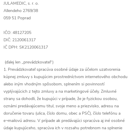
JULAMEDIC, s. r. o.
Allendeho 2769/38
059 51 Poprad
IČO: 48127205
DIČ: 2120061317
IČ DPH: SK2120061317
(ďalej len „prevádzkovateľ“)
1. Prevádzkovateľ spracúva osobné údaje za účelom uzatvorenia
kúpnej zmluvy s kupujúcim prostredníctvom internetového obchodu
alebo iným vhodným spôsobom, splnením si povinností
vyplývajúcich z tejto zmluvy a na marketingové účely. Zmluvné
strany sa dohodli, že kupujúci v prípade, že je fyzickou osobou,
oznámi predávajúcemu titul, svoje meno a priezvisko, adresu na
doručenie tovaru (ulica, číslo domu, obec a PSČ), číslo telefónu a
e¬mailovú adresu. V prípade ak predávajúci spracúva aj iné osobné
údaje kupujúceho, spracúva ich v rozsahu potrebnom na splnenie