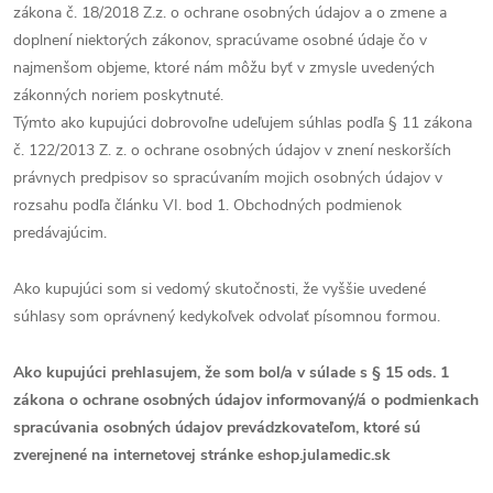
zákona č. 18/2018 Z.z. o ochrane osobných údajov a o zmene a
doplnení niektorých zákonov, spracúvame osobné údaje čo v
najmenšom objeme, ktoré nám môžu byť v zmysle uvedených
zákonných noriem poskytnuté.
Týmto ako kupujúci dobrovoľne udeľujem súhlas podľa § 11 zákona
č. 122/2013 Z. z. o ochrane osobných údajov v znení neskorších
právnych predpisov so spracúvaním mojich osobných údajov v
rozsahu podľa článku VI. bod 1. Obchodných podmienok
predávajúcim.
Ako kupujúci som si vedomý skutočnosti, že vyššie uvedené
súhlasy som oprávnený kedykoľvek odvolať písomnou formou.
Ako kupujúci prehlasujem, že som bol/a v súlade s § 15 ods. 1
zákona o ochrane osobných údajov informovaný/á o podmienkach
spracúvania osobných údajov prevádzkovateľom, ktoré sú
zverejnené na internetovej stránke eshop.julamedic.sk