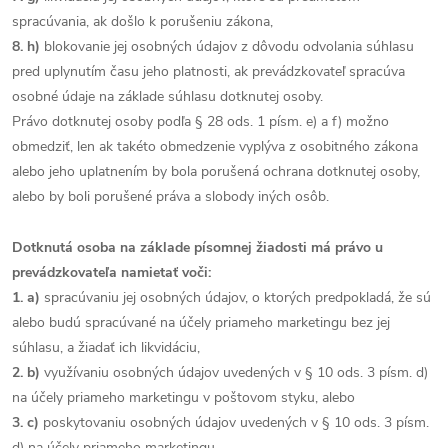
spracúvania, ak došlo k porušeniu zákona,
8. h)
blokovanie jej osobných údajov z dôvodu odvolania súhlasu
pred uplynutím času jeho platnosti, ak prevádzkovateľ spracúva
osobné údaje na základe súhlasu dotknutej osoby.
Právo dotknutej osoby podľa § 28 ods. 1 písm. e) a f) možno
obmedziť, len ak takéto obmedzenie vyplýva z osobitného zákona
alebo jeho uplatnením by bola porušená ochrana dotknutej osoby,
alebo by boli porušené práva a slobody iných osôb.
Dotknutá osoba na základe písomnej žiadosti má právo u
prevádzkovateľa namietať voči:
1. a)
spracúvaniu jej osobných údajov, o ktorých predpokladá, že sú
alebo budú spracúvané na účely priameho marketingu bez jej
súhlasu, a žiadať ich likvidáciu,
2. b)
využívaniu osobných údajov uvedených v § 10 ods. 3 písm. d)
na účely priameho marketingu v poštovom styku, alebo
3. c)
poskytovaniu osobných údajov uvedených v § 10 ods. 3 písm.
d) na účely priameho marketingu.