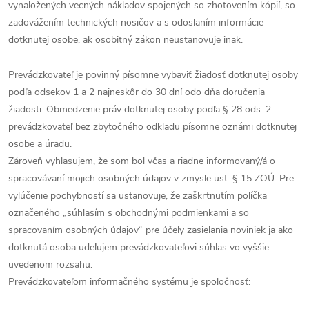
vynaložených vecných nákladov spojených so zhotovením kópií, so
zadovážením technických nosičov a s odoslaním informácie
dotknutej osobe, ak osobitný zákon neustanovuje inak.
Prevádzkovateľ je povinný písomne vybaviť žiadosť dotknutej osoby
podľa odsekov 1 a 2 najneskôr do 30 dní odo dňa doručenia
žiadosti. Obmedzenie práv dotknutej osoby podľa § 28 ods. 2
prevádzkovateľ bez zbytočného odkladu písomne oznámi dotknutej
osobe a úradu.
Zároveň vyhlasujem, že som bol včas a riadne informovaný/á o
spracovávaní mojich osobných údajov v zmysle ust. § 15 ZOÚ. Pre
vylúčenie pochybností sa ustanovuje, že zaškrtnutím políčka
označeného „súhlasím s obchodnými podmienkami a so
spracovaním osobných údajov“ pre účely zasielania noviniek ja ako
dotknutá osoba udeľujem prevádzkovateľovi súhlas vo vyššie
uvedenom rozsahu.
Prevádzkovateľom informačného systému je spoločnosť: