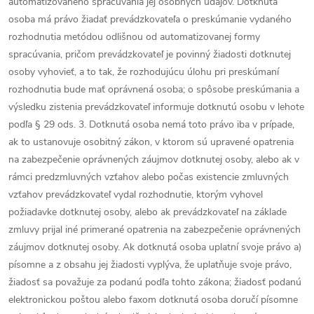
automatizovaného spracúvania jej osobných údajov. Dotknutá
osoba má právo žiadať prevádzkovateľa o preskúmanie vydaného
rozhodnutia metódou odlišnou od automatizovanej formy
spracúvania, pričom prevádzkovateľ je povinný žiadosti dotknutej
osoby vyhovieť, a to tak, že rozhodujúcu úlohu pri preskúmaní
rozhodnutia bude mať oprávnená osoba; o spôsobe preskúmania a
výsledku zistenia prevádzkovateľ informuje dotknutú osobu v lehote
podľa § 29 ods. 3. Dotknutá osoba nemá toto právo iba v prípade,
ak to ustanovuje osobitný zákon, v ktorom sú upravené opatrenia
na zabezpečenie oprávnených záujmov dotknutej osoby, alebo ak v
rámci predzmluvných vzťahov alebo počas existencie zmluvných
vzťahov prevádzkovateľ vydal rozhodnutie, ktorým vyhovel
požiadavke dotknutej osoby, alebo ak prevádzkovateľ na základe
zmluvy prijal iné primerané opatrenia na zabezpečenie oprávnených
záujmov dotknutej osoby. Ak dotknutá osoba uplatní svoje právo a)
písomne a z obsahu jej žiadosti vyplýva, že uplatňuje svoje právo,
žiadosť sa považuje za podanú podľa tohto zákona; žiadosť podanú
elektronickou poštou alebo faxom dotknutá osoba doručí písomne