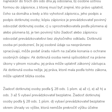
najneskôr do troch dní odo dňa jej odoslania, b) osobne ústnou
formou do zápisnice, z ktorej musí byť zrejmé, kto právo uplatnil,
čoho sa domáha a kedy a kto vyhotovil zápisnicu, jeho podpis a
podpis dotknutej osoby; kópiu zápisnice je prevádzkovateľ povinný
odovzdať dotknutej osobe, c) u sprostredkovateľa podľa písmena a)
alebo písmena b), je ten povinný túto žiadosť alebo zápisnicu
odovzdať prevádzkovateľovi bez zbytočného odkladu. Dotknutá
osoba pri podozrení, že jej osobné údaje sa neoprávnene
spracúvajú, môže podať úradu návrh na začatie konania o ochrane
osobných údajov. Ak dotknutá osoba nemá spôsobilosť na právne
úkony v plnom rozsahu, jej práva môže uplatniť zákonný zástupca.
Ak dotknutá osoba nežije, jej práva, ktoré mala podľa tohto zákona,
môže uplatniť blízka osoba.
Žiadosť dotknutej osoby podľa § 28 ods. 1 písm. a) až c), e) až h) a
ods. 3 až 5 vybaví prevádzkovateľ bezplatne. Žiadosť dotknutej
osoby podľa § 28 ods. 1 písm. d) vybaví prevádzkovateľ bezplatne
okrem úhrady vo výške, ktorá nemôže prekročiť výšku účelne