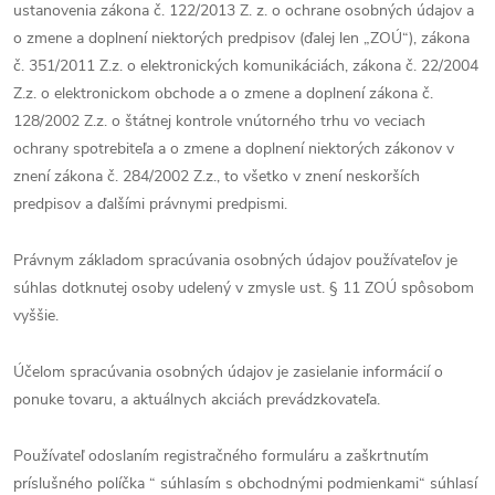
ustanovenia zákona č. 122/2013 Z. z. o ochrane osobných údajov a
o zmene a doplnení niektorých predpisov (ďalej len „ZOÚ“), zákona
č. 351/2011 Z.z. o elektronických komunikáciách, zákona č. 22/2004
Z.z. o elektronickom obchode a o zmene a doplnení zákona č.
128/2002 Z.z. o štátnej kontrole vnútorného trhu vo veciach
ochrany spotrebiteľa a o zmene a doplnení niektorých zákonov v
znení zákona č. 284/2002 Z.z., to všetko v znení neskorších
predpisov a ďalšími právnymi predpismi.
Právnym základom spracúvania osobných údajov používateľov je
súhlas dotknutej osoby udelený v zmysle ust. § 11 ZOÚ spôsobom
vyššie.
Účelom spracúvania osobných údajov je zasielanie informácií o
ponuke tovaru, a aktuálnych akciách prevádzkovateľa.
Používateľ odoslaním registračného formuláru a zaškrtnutím
príslušného políčka “ súhlasím s obchodnými podmienkami“ súhlasí