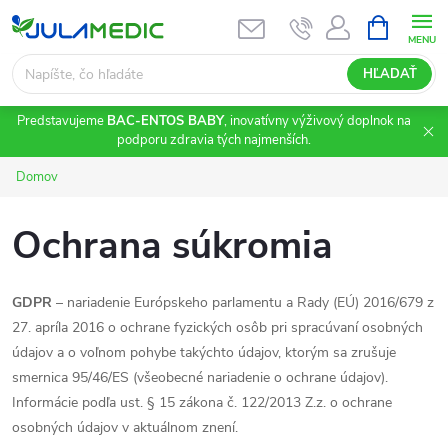
Prejsť
NÁKUPN
KOŠÍK
na
obsah
HĽADAŤ
Predstavujeme
BAC-ENTOS BABY
, inovatívny výživový doplnok na
podporu zdravia tých najmenších.
Domov
Ochrana súkromia
GDPR
– nariadenie Európskeho parlamentu a Rady (EÚ) 2016/679 z
27. apríla 2016 o ochrane fyzických osôb pri spracúvaní osobných
údajov a o voľnom pohybe takýchto údajov, ktorým sa zrušuje
smernica 95/46/ES (všeobecné nariadenie o ochrane údajov).
Informácie podľa ust. § 15 zákona č. 122/2013 Z.z. o ochrane
osobných údajov v aktuálnom znení.