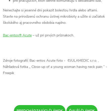
pre pracujúcich, ktorí denne komunikujú s desiatkami ľudí,
Nenechajte si jesenné dni pokaziť bolesťou hrdla alebo aftami.
Stavte na prirodzenú ochranu ústnej mikrobioty a užite si začiatok
školského aj pracovného obdobia naplno.
Bac-entos® Acute
– už pri prvých príznakoch.
Zdroje fotografií: Bac-entos Acute foto - ©JULAMEDIC s.r.o. ,
Náhľadová fotka „
Close-up of a young woman having neck pain
” -
Freepik
PREDCHÁDZAJÚCI ČLÁNOK
ĎALŠÍ ČLÁNOK