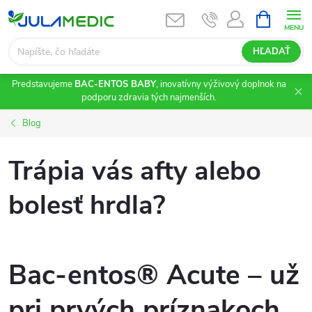
Prejsť
NÁKUPN
KOŠÍK
na
obsah
HĽADAŤ
Predstavujeme
BAC-ENTOS BABY
, inovatívny výživový doplnok na
podporu zdravia tých najmenších.
Blog
Trápia vás afty alebo
bolesť hrdla?
Bac-
entos
® Acute –
už
pri
prvých
príznakoch