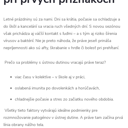
Letné prázdniny sú za nami. Dni sa krátia, počasie sa ochladzuje a
do škôl a kancelárií sa vracia ruch všedných dní. S novou sezónou
však prichádza aj väčší kontakt s ľuďmi – a s tým aj riziko šírenia
vírusov a baktérií. Nie je preto náhoda, že práve jeseň prináša
nepríjemnosti ako sú afty, škrabanie v hrdle či bolesť pri prehĺtaní.
Prečo sa problémy s ústnou dutinou vracajú práve teraz?
viac času v kolektíve – v škole aj v práci,
oslabená imunita po dovolenkách a horúčavách,
chladnejšie počasie a stres zo začiatku nového obdobia.
Všetky tieto faktory vytvárajú ideálne podmienky pre
rozmnožovanie patogénov v ústnej dutine. A práve tam začína prvá
línia obrany nášho tela.