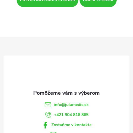
Z
á
p
ä
t
info
@
julamedic.sk
i
+421 904 816 865
Zostaňme v kontakte
e