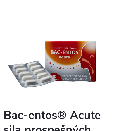
Bac-entos® Acute –
sila prospešných