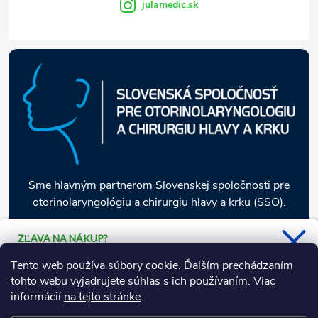
julamedic.sk
Sme hlavným partnerom Slovenskej spoločnosti pre
otorinolaryngológiu a chirurgiu hlavy a krku (SSO).
ZĽAVA NA NÁKUP?
Stačí sa prihlásiť k odberu nášho
Informácie pre vás
Tento web používa súbory cookie. Ďalším prechádzaním
newsletteru a 5 % zľava je Vaša.
tohto webu vyjadrujete súhlas s ich používaním. Viac
informácií
na tejto stránke
.
Naša ponuka