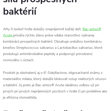
baktérií
Afty či bolesť hrdla dokážu znepríjemniť každý deň.
Bac-entos®
Acute
prináša rýchlu úľavu práve vďaka starostlivo vybranej
kombinácii prospešných baktérií. Obsahuje unikátnu kombináciu
kmeňov Streptococcus salivarius a Lactobacillus salivarius, ktoré
produkujú antimikrobiálne peptidy a podporujú prirodzenú
rovnováhu v ústach.
Produkt je obohatený aj o 6′-Sialyllactose, oligosacharid známy z
materského mlieka, ktorý dokáže blokovať vstup niektorých vírusov
a baktérií. Aj preto je Bac-entos® Acute ideálnou voľbou už pri
prvých pri prvých nepríjemných pocitoch v hrdle či pri probléme ako
je aftózna stomatitída.