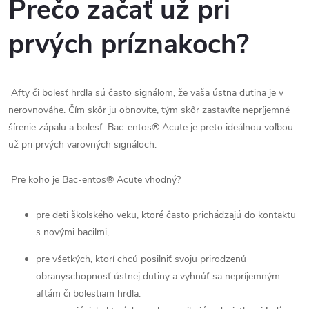
Prečo
začať
už
pri
prvých
príznakoch
?
Afty či bolesť hrdla sú často signálom, že vaša ústna dutina je v
nerovnováhe. Čím skôr ju obnovíte, tým skôr zastavíte nepríjemné
šírenie zápalu a bolesť. Bac-entos® Acute je preto ideálnou voľbou
už pri prvých varovných signáloch.
Pre koho je Bac-entos® Acute vhodný?
pre deti školského veku, ktoré často prichádzajú do kontaktu
s novými bacilmi,
pre všetkých, ktorí chcú posilniť svoju prirodzenú
obranyschopnosť ústnej dutiny a vyhnúť sa nepríjemným
aftám či bolestiam hrdla.