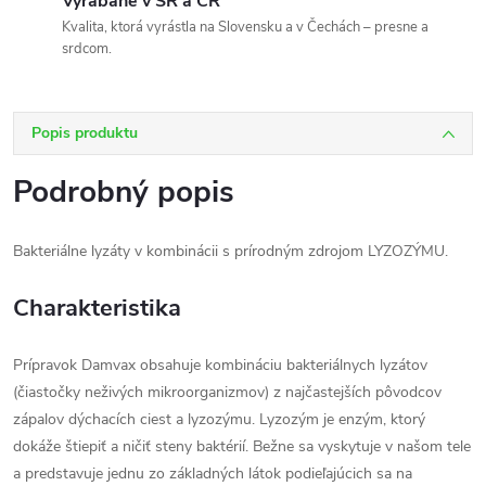
Vyrábané v SR a ČR
Kvalita, ktorá vyrástla na Slovensku a v Čechách – presne a
srdcom.
Popis produktu
Podrobný popis
Bakteriálne lyzáty v kombinácii s prírodným zdrojom LYZOZÝMU.
Charakteristika
Prípravok Damvax obsahuje kombináciu bakteriálnych lyzátov
(čiastočky neživých mikroorganizmov) z najčastejších pôvodcov
zápalov dýchacích ciest a lyzozýmu. Lyzozým je enzým, ktorý
dokáže štiepiť a ničiť steny baktérií. Bežne sa vyskytuje v našom tele
a predstavuje jednu zo základných látok podieľajúcich sa na