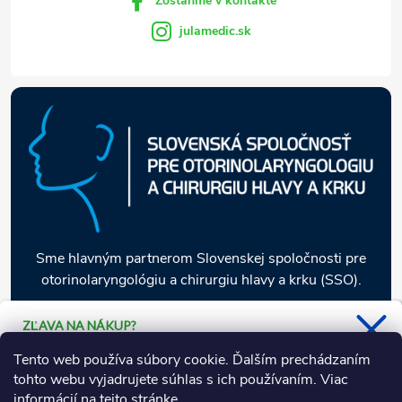
Zostaňme v kontakte
e
julamedic.sk
Sme hlavným partnerom Slovenskej spoločnosti pre
otorinolaryngológiu a chirurgiu hlavy a krku (SSO).
ZĽAVA NA NÁKUP?
Stačí sa prihlásiť k odberu nášho
Informácie pre vás
Tento web používa súbory cookie. Ďalším prechádzaním
newsletteru a 5 % zľava je Vaša.
tohto webu vyjadrujete súhlas s ich používaním. Viac
informácií
na tejto stránke
.
Naša ponuka