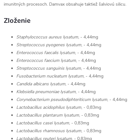
imunitných procesoch. Damvax obsahuje taktiež šalviovú silicu.
Zloženie
Staphylococcus aureus lysatum
, - 4,44mg
Streptococcus pyogenes lysatum
, - 4,44mg
Enterococcus faecalis lysatum
, - 4,44mg
Enterococcus faecium lysatum
, - 4,44mg
Streptococcus sanguinis lysatum
, - 4,44mg
Fusobacterium nucleatum lysatum
, - 4,44mg
Candida albicans lysatum
, - 4,44mg
Klebsiella pneumoniae lysatum
, - 4,44mg
Corynebacterium pseudodiphteriticum lysatum
, - 4,44mg
Lactobacillus acidophilus lysatum
, - 0,83mg
Lactobacillus plantarum lysatum
, - 0,83mg
Lactobacillus casei lysatum
, - 0,83mg
Lactobacillus rhamnosus lysatum
, - 0,83mg
Lactobacillus reuteri lysatum
, - 0,83mg