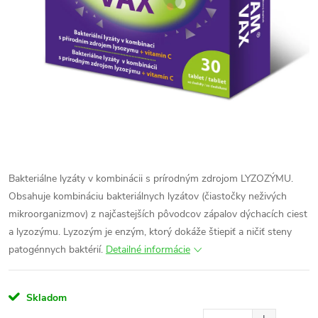
Bakteriálne lyzáty v kombinácii s prírodným zdrojom LYZOZÝMU.
Obsahuje kombináciu bakteriálnych lyzátov (čiastočky neživých
mikroorganizmov) z najčastejších pôvodcov zápalov dýchacích ciest
a lyzozýmu. Lyzozým je enzým, ktorý dokáže štiepiť a ničiť steny
patogénnych baktérií.
Detailné informácie
Skladom