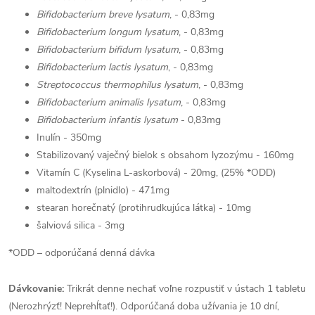
Bifidobacterium breve lysatum
, - 0,83mg
Bifidobacterium longum lysatum
, - 0,83mg
Bifidobacterium bifidum lysatum
, - 0,83mg
Bifidobacterium lactis lysatum
, - 0,83mg
Streptococcus thermophilus lysatum
, - 0,83mg
Bifidobacterium animalis lysatum
, - 0,83mg
Bifidobacterium infantis lysatum
- 0,83mg
Inulín - 350mg
Stabilizovaný vaječný bielok s obsahom lyzozýmu - 160mg
Vitamín C (Kyselina L-askorbová) - 20mg, (25% *ODD)
maltodextrín (plnidlo) - 471mg
stearan horečnatý (protihrudkujúca látka) - 10mg
šalviová silica - 3mg
*ODD – odporúčaná denná dávka
Dávkovanie:
Trikrát denne nechať voľne rozpustiť v ústach 1 tabletu
(Nerozhrýzť! Neprehĺtať!). Odporúčaná doba užívania je 10 dní,