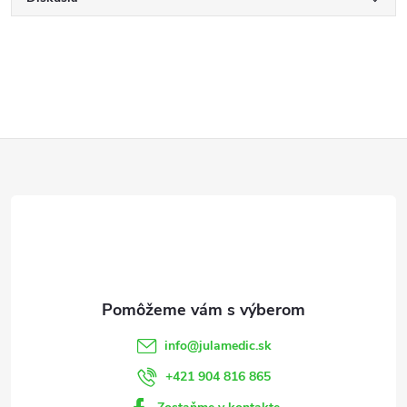
Z
á
p
ä
t
info
@
julamedic.sk
i
+421 904 816 865