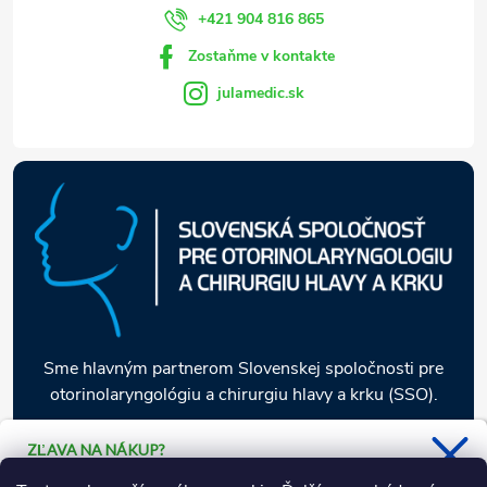
i
+421 904 816 865
Zostaňme v kontakte
e
julamedic.sk
Sme hlavným partnerom Slovenskej spoločnosti pre
otorinolaryngológiu a chirurgiu hlavy a krku (SSO).
ZĽAVA NA NÁKUP?
Stačí sa prihlásiť k odberu nášho
Informácie pre vás