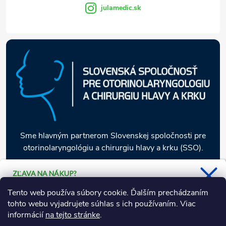
e
julamedic.sk
Sme hlavným partnerom Slovenskej spoločnosti pre
otorinolaryngológiu a chirurgiu hlavy a krku (SSO).
ZĽAVA NA NÁKUP?
Stačí sa prihlásiť k odberu nášho
Informácie pre vás
Tento web používa súbory cookie. Ďalším prechádzaním
newsletteru a 5 % zľava je Vaša.
tohto webu vyjadrujete súhlas s ich používaním. Viac
informácií
na tejto stránke
.
Naša ponuka