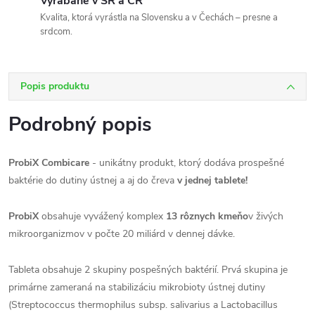
Vyrábané v SR a ČR
Kvalita, ktorá vyrástla na Slovensku a v Čechách – presne a
srdcom.
Popis produktu
Podrobný popis
ProbiX Combicare
- unikátny produkt, ktorý dodáva prospešné
baktérie do dutiny ústnej a aj do čreva
v jednej tablete!
ProbiX
obsahuje vyvážený komplex
13 rôznych kmeňo
v živých
mikroorganizmov v počte 20 miliárd v dennej dávke.
Tableta obsahuje 2 skupiny pospešných baktérií. Prvá skupina je
primárne zameraná na stabilizáciu mikrobioty ústnej dutiny
(Streptococcus thermophilus subsp. salivarius a Lactobacillus