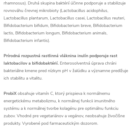
rhamnosus). Druhá skupina baktérií účinne podporuje a stabilizuje
rovnováhu črevnej mikrobioty (Lactobacillus acidophilus,
Lactobacillus plantarum, Lactobacillus casei, Lactobacillus reuteri,
Bifidobacterium bifidum, Bifidobacterium breve, Bifidobacterium
lactis, Bifidobacterium longum, Bifidobacterium animals,
Bifidobacterium infantis).
Prírodná rozpustná rastlinná vláknina inulín podporuje rast
laktobacilov a bifidobaktérií.
Enterosolventná úprava chráni
bakteriálne kmene pred nízkym pH v žalúdku a významne predlžuje
ich stabilitu a vitalitu.
ProbiX
obsahuje vitamín C, ktorý prispieva k normálnemu
energetickému metabolizmu, k normálnej funkcii imunitného
systému a k normálnej tvorbe kolagénu pre optimálnu funkciu
zubov. Vhodné pre vegetariánov a vegánov, neobsahuje živočíšne
produkty. Vyrobené pod farmaceutickým dozorom.