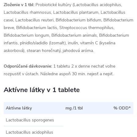
Zloženie v 1 tbl:
Probiotické kultúry (Lactobacillus acidophilus,
Lactobacillus rhamnosus, Lactobacillus plantarum, Lactobacillus
casei, Lactobacillus reuteri, Bifidobacterium bifidum, Bifidobacterium
breve, Bifidobacterium lactis, Streptococcus thermophilus,
Bifidobacterium longum, Bifidobacterium animals, Bifidobacterium
infantis, plnidlo/sladidlo (Izomalt), inulín, vitamín C (kyselina
askorbová), stearan horečnatý, jahodová aróma.
Odporúčané dávkovanie:
1 tabletu 2 x denne nechať voľne
rozpustiť v ústach. Následne aspoň 30 min. nejesť a nepiť.
Aktívne látky v 1 tablete
Aktívne látky
mg /1 tbl
% ODD*
Lactobacillus sporogenes
Lactobacillus acidophilus