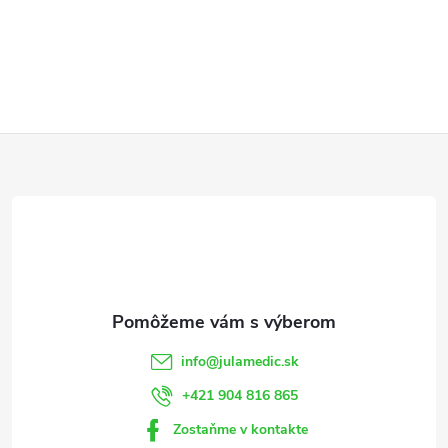
Z
á
p
ä
t
info
@
julamedic.sk
i
+421 904 816 865
Zostaňme v kontakte