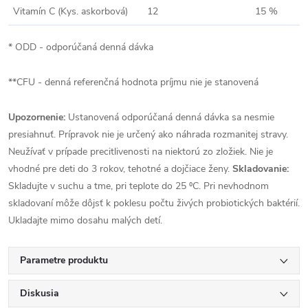
Vitamín C (Kys. askorbová)
12
15 %
* ODD - odporúčaná denná dávka
**CFU - denná referenčná hodnota príjmu nie je stanovená
Upozornenie:
Ustanovená odporúčaná denná dávka sa nesmie
presiahnuť. Prípravok nie je určený ako náhrada rozmanitej stravy.
Neužívať v prípade precitlivenosti na niektorú zo zložiek. Nie je
vhodné pre deti do 3 rokov, tehotné a dojčiace ženy.
Skladovanie:
Skladujte v suchu a tme, pri teplote do 25 ⁰C. Pri nevhodnom
skladovaní môže dôjsť k poklesu počtu živých probiotických baktérií.
Ukladajte mimo dosahu malých detí.
Parametre produktu
Diskusia