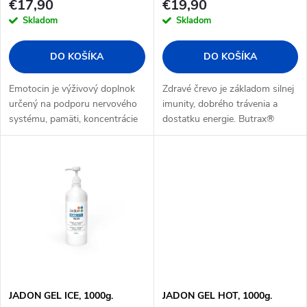
p
€17,90
€19,90
r
Skladom
Skladom
r
o
DO KOŠÍKA
DO KOŠÍKA
o
d
Emotocin je výživový doplnok
Zdravé črevo je základom silnej
d
určený na podporu nervového
imunity, dobrého trávenia a
systému, pamäti, koncentrácie
dostatku energie. Butrax®
u
a imunity. Obsahuje 8 vitamínov
prináša čistú, optimalizovanú
u
skupiny B, ktoré dodávajú
formu butyrátu – postbiotika,
k
energiu, pomáhajú zvládať
ktoré prirodzene produkujú...
k
stres...
t
t
o
o
v
v
JADON GEL ICE, 1000g.
JADON GEL HOT, 1000g.