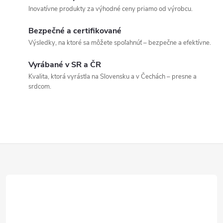
v
a
Inovatívne produkty za výhodné ceny priamo od výrobcu.
a
c
n
Bezpečné a certifikované
Výsledky, na ktoré sa môžete spoľahnúť – bezpečne a efektívne.
i
i
e
e
Vyrábané v SR a ČR
Kvalita, ktorá vyrástla na Slovensku a v Čechách – presne a
p
srdcom.
r
v
k
Z
y
á
v
p
ý