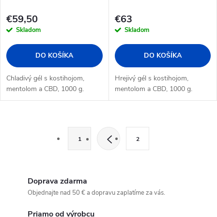
€59,50
€63
Skladom
Skladom
DO KOŠÍKA
DO KOŠÍKA
Chladivý gél s kostihojom,
Hrejivý gél s kostihojom,
mentolom a CBD, 1000 g.
mentolom a CBD, 1000 g.
O
S
t
1
2
v
r
l
á
n
Doprava zdarma
á
k
Objednajte nad 50 € a dopravu zaplatíme za vás.
d
o
Priamo od výrobcu